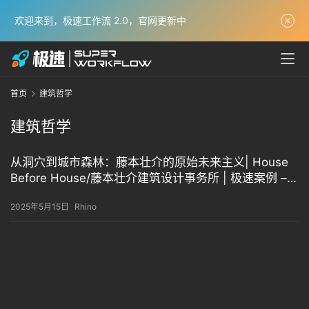
欢迎来到，极速工作流 2.0，官网更新中
极
速
学
习
体
首页
建筑哲学
系
建筑哲学
获
奖
从洞穴到城市森林：藤本壮介的原始未来主义| House
实
Before House/藤本壮介建筑设计事务所 | 极速案例 –
极速工作流
战
2025年5月15日
Rhino
项
目
解
析
经