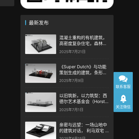
最新发布
混凝土重构的有机建筑，
高密度复杂住宅，森林之
家|平田晃久 / Akihisa
2025年7月21日
Hirata | 极速案例-极速工
作流
《Super Dutch》与功能
策划生成的建筑，条形码
之家/BARCODE HOUSE |
2025年7月9日
MVRDV | 极速案例-极速
联系客服
工作流
以旧筑新，以力筑型：西
德尔艺术基金会（Horst &
关注微信
Gabriele Siedle Art
2025年7月1日
Foundation）|
Brandlhuber+ | 极速案例
亲密与远望：一场山地中
– 极速工作流
的建筑对话， 利马双宅 |
苏托·德莫拉/Souto de
2025年6月15日