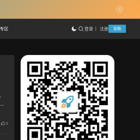
专区
登录
注册
投稿
品
实
5