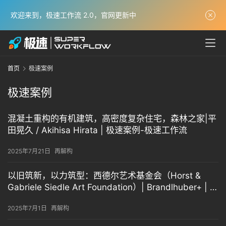
欢迎来到，极速工作流 2.0，官网更新中
极
速
学
习
体
首页
极速案例
系
极速案例
获
奖
混凝土重构的有机建筑，高密度复杂住宅，森林之家|平
实
田晃久 / Akihisa Hirata | 极速案例-极速工作流
战
2025年7月21日
再解构
项
目
以旧筑新，以力筑型：西德尔艺术基金会（Horst &
解
Gabriele Siedle Art Foundation）| Brandlhuber+ | 极
析
速案例 – 极速工作流
2025年7月1日
再解构
经