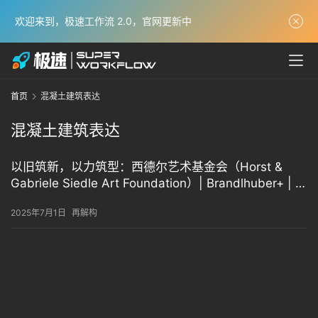
欢迎来到，极速工作流 2.0，官网更新中
极
速
学
习
体
首页
混凝土建筑表达
系
混凝土建筑表达
获
奖
以旧筑新，以力筑型：西德尔艺术基金会（Horst &
实
Gabriele Siedle Art Foundation）| Brandlhuber+ | 极
速案例 – 极速工作流
战
2025年7月1日
再解构
项
目
解
析
经