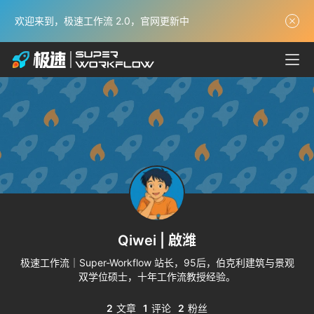
极
速
欢迎来到，极速工作流 2.0，官网更新中
学
习
体
系
获
奖
实
战
项
目
解
Qiwei | 啟潍
析
极速工作流｜Super-Workflow 站长，95后，伯克利建筑与景观
双学位硕士，十年工作流教授经验。
经
典
2
文章
1
评论
2
粉丝