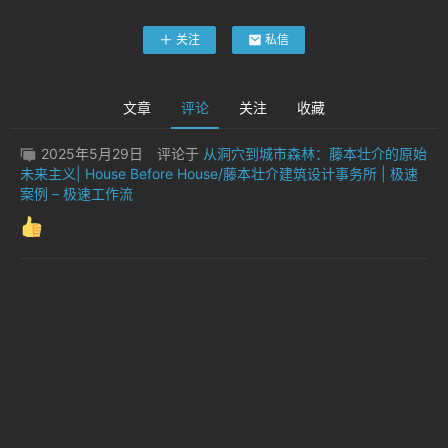
建
筑
关注
私信
解
构
登录
注册
文章
评论
关注
收藏
学
2025年5月29日
评论于
从洞穴到城市森林：藤本壮介的原始
习
未来主义| House Before House/藤本壮介建筑设计事务所 | 极速
心
案例 – 极速工作流
得
关
于
极
速
下
载
专